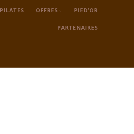
PILATES
OFFRES
PIED’OR
PARTENAIRES