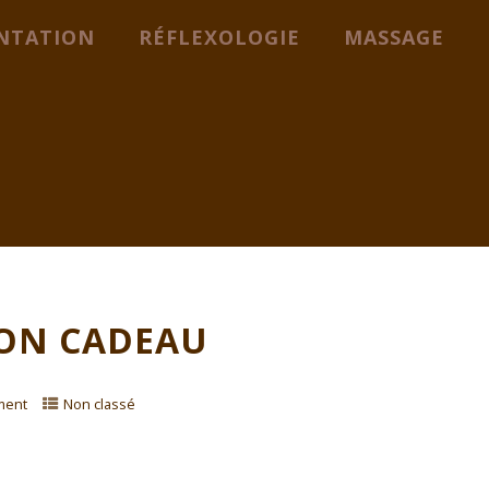
NTATION
RÉFLEXOLOGIE
MASSAGE
BON CADEAU
ment
Non classé