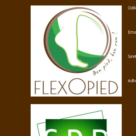
Odil
Ema
Sire
Adh